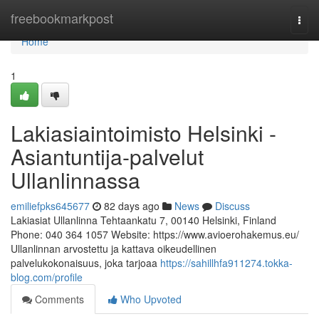
Home
freebookmarkpost
Togg
navi
Home
1
Lakiasiaintoimisto Helsinki -
Asiantuntija-palvelut
Ullanlinnassa
emiliefpks645677
82 days ago
News
Discuss
Lakiasiat Ullanlinna Tehtaankatu 7, 00140 Helsinki, Finland
Phone: 040 364 1057 Website: https://www.avioerohakemus.eu/
Ullanlinnan arvostettu ja kattava oikeudellinen
palvelukokonaisuus, joka tarjoaa
https://sahillhfa911274.tokka-
blog.com/profile
Comments
Who Upvoted