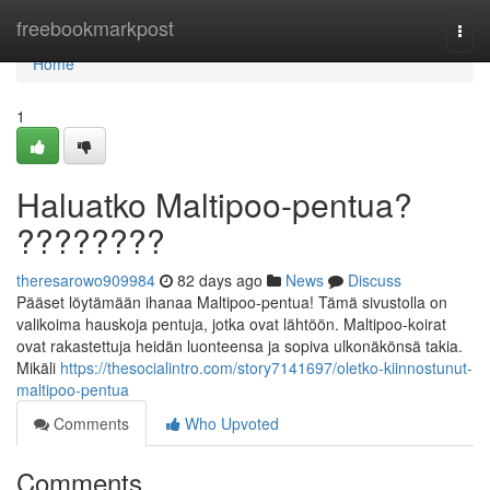
Home
freebookmarkpost
Togg
navi
Home
1
Haluatko Maltipoo-pentua?
????????
theresarowo909984
82 days ago
News
Discuss
Pääset löytämään ihanaa Maltipoo-pentua! Tämä sivustolla on
valikoima hauskoja pentuja, jotka ovat lähtöön. Maltipoo-koirat
ovat rakastettuja heidän luonteensa ja sopiva ulkonäkönsä takia.
Mikäli
https://thesocialintro.com/story7141697/oletko-kiinnostunut-
maltipoo-pentua
Comments
Who Upvoted
Comments