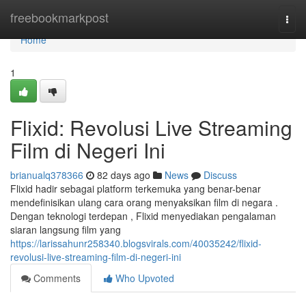
Home
freebookmarkpost
Togg
navi
Home
1
Flixid: Revolusi Live Streaming
Film di Negeri Ini
brianualq378366
82 days ago
News
Discuss
Flixid hadir sebagai platform terkemuka yang benar-benar
mendefinisikan ulang cara orang menyaksikan film di negara .
Dengan teknologi terdepan , Flixid menyediakan pengalaman
siaran langsung film yang
https://larissahunr258340.blogsvirals.com/40035242/flixid-
revolusi-live-streaming-film-di-negeri-ini
Comments
Who Upvoted