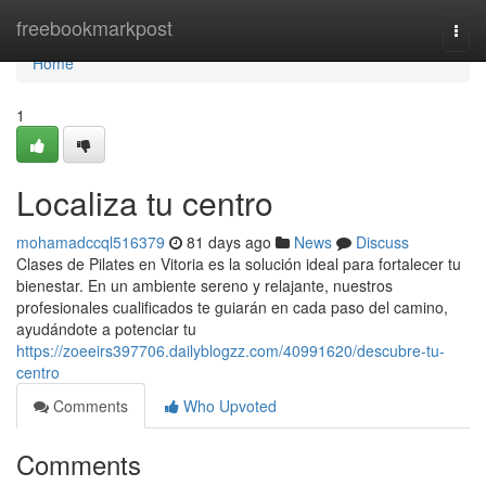
Home
freebookmarkpost
Togg
navi
Home
1
Localiza tu centro
mohamadccql516379
81 days ago
News
Discuss
Clases de Pilates en Vitoria es la solución ideal para fortalecer tu
bienestar. En un ambiente sereno y relajante, nuestros
profesionales cualificados te guiarán en cada paso del camino,
ayudándote a potenciar tu
https://zoeeirs397706.dailyblogzz.com/40991620/descubre-tu-
centro
Comments
Who Upvoted
Comments