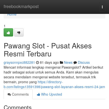
Home
freebookmarkpost
Togg
navi
Home
1
Pawang Slot - Pusat Akses
Resmi Terbaru
graysonnpxc882281
81 days ago
News
Discuss
Mencari informasi lengkap mengenai Pawangslot? Artikel berikut
hadir sebagai solusi untuk semua Anda. Kami akan mengulas
secara mendalam mengenai website tersebut, termasuk trik
bermain, promo yang
https://directory-
b.com/listings13591398/pawang-slot-layanan-akses-resmi-24-jam
Comments
Who Upvoted
Comments