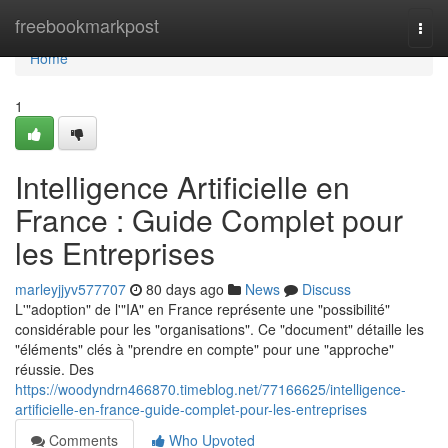
Home
freebookmarkpost
Togg
navi
Home
1
Intelligence Artificielle en
France : Guide Complet pour
les Entreprises
marleyjjyv577707
80 days ago
News
Discuss
L'"adoption" de l'"IA" en France représente une "possibilité"
considérable pour les "organisations". Ce "document" détaille les
"éléments" clés à "prendre en compte" pour une "approche"
réussie. Des
https://woodyndrn466870.timeblog.net/77166625/intelligence-
artificielle-en-france-guide-complet-pour-les-entreprises
Comments
Who Upvoted