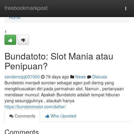
Home
freebookmarkpost
Togg
navi
Home
1
Bundatoto: Slot Mania atau
Penipuan?
xanderozpj037000
79 days ago
News
Discuss
Bundatoto menjadi sorotan sebagai agen judi daring yang
mengkhususkan diri pada permainan slot. Namun , pertanyaan
mendasar muncul: Apakah Bundatoto adalah tempat hiburan
yang sesungguhnya , ataukah hanya
https://bundatotoslot.com/daftar/
Comments
Who Upvoted
Comments