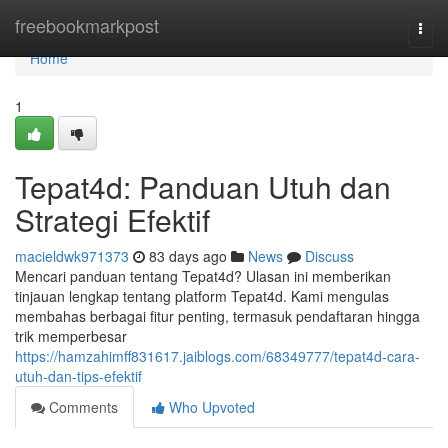
Home
freebookmarkpost
Togg
navi
Home
1
Tepat4d: Panduan Utuh dan
Strategi Efektif
macieldwk971373
83 days ago
News
Discuss
Mencari panduan tentang Tepat4d? Ulasan ini memberikan
tinjauan lengkap tentang platform Tepat4d. Kami mengulas
membahas berbagai fitur penting, termasuk pendaftaran hingga
trik memperbesar
https://hamzahimff831617.jaiblogs.com/68349777/tepat4d-cara-
utuh-dan-tips-efektif
Comments
Who Upvoted