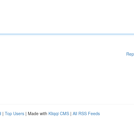
Rep
d
|
Top Users
| Made with
Kliqqi CMS
|
All RSS Feeds