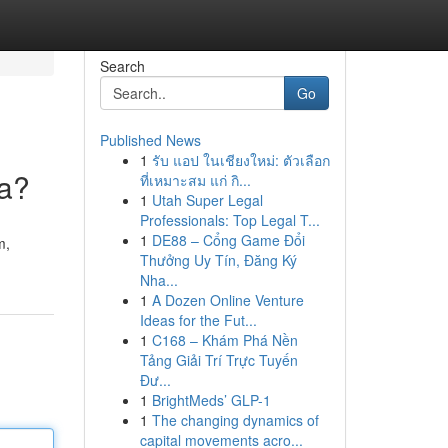
Search
Go
Published News
1
รับ แอป ในเชียงใหม่: ตัวเลือก
ya?
ที่เหมาะสม แก่ กิ...
1
Utah Super Legal
Professionals: Top Legal T...
1
DE88 – Cổng Game Đổi
m,
Thưởng Uy Tín, Đăng Ký
Nha...
1
A Dozen Online Venture
Ideas for the Fut...
1
C168 – Khám Phá Nền
Tảng Giải Trí Trực Tuyến
Đư...
1
BrightMeds’ GLP-1
1
The changing dynamics of
capital movements acro...