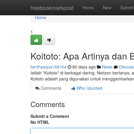
Home
freebookmarkpost
Home
New
Submit
Home
1
Koitoto: Apa Artinya da
berthaaxpa168104
80 days ago
News
Discuss
Istilah "Koitoto" di berbagai daring. Netizen bertan
Koitoto adalah yang digunakan untuk menggambarkan
Comments
Who Upvoted
Comments
Submit a Comment
No HTML