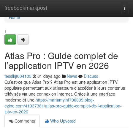
Home
freebookmarkpost
Togg
navi
Home
1
Atlas Pro : Guide complet de
l’application IPTV en 2026
tesslkjt004105
81 days ago
News
Discuss
Qu’est-ce que Atlas Pro ? Atlas Pro est une application IPTV
populaire permettant aux utilisateurs d’accéder à leurs contenus
télévisés via une connexion Internet. Grâce à une interface
moderne et une
https://mariamylnf790039.blog-
ezine.com/41937381/atlas-pro-guide-complet-de-l-application-
iptv-en-2026
Comments
Who Upvoted