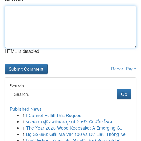
HTML is disabled
Report Page
Search
Go
Published News
1
I Cannot Fulfill This Request
1
หวยลาว คู่มือฉบับสมบูรณ์สำหรับนักเสี่ยงโชค
1
The Year 2026 Wood Keepsake: A Emerging C...
1
Bộ Số 666: Giải Mã VIP 100 và Dữ Liệu Thống Kê
1
İzmir Eskort: Karşıyaka Semti'ndeki Seçenekler