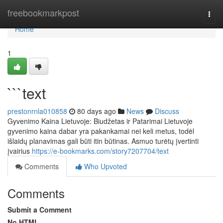
Home
freebookmarkpost
Togg
navi
Home
1
```text
prestonrnla010858
80 days ago
News
Discuss
Gyvenimo Kaina Lietuvoje: Biudžetas ir Patarimai Lietuvoje
gyvenimo kaina dabar yra pakankamai nei keli metus, todėl
išlaidų planavimas gali būti itin būtinas. Asmuo turėtų įvertinti
įvairius
https://e-bookmarks.com/story7207704/text
Comments
Who Upvoted
Comments
Submit a Comment
No HTML