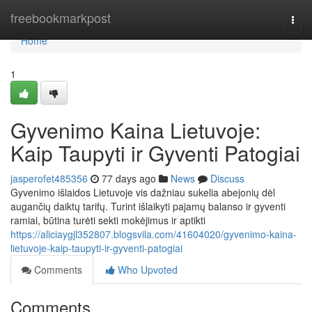
Home
freebookmarkpost
Togg
navi
Home
1
Gyvenimo Kaina Lietuvoje:
Kaip Taupyti ir Gyventi Patogiai
jasperofet485356
77 days ago
News
Discuss
Gyvenimo išlaidos Lietuvoje vis dažniau sukelia abejonių dėl
augančių daiktų tarifų. Turint išlaikyti pajamų balanso ir gyventi
ramiai, būtina turėti sekti mokėjimus ir aptikti
https://aliciaygjl352807.blogsvila.com/41604020/gyvenimo-kaina-
lietuvoje-kaip-taupyti-ir-gyventi-patogiai
Comments
Who Upvoted
Comments