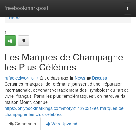
Home
freebookmarkpost
Togg
navi
Home
1
Les Marques de Champagne
les Plus Célèbres
rafaelezlw641617
70 days ago
News
Discuss
Certaines "marques" de "crémant" jouissent d'une "réputation"
internationale, devenant véritablement des "symboles" du "art de
vivre" français. Parmi les plus "emblématiques", on retrouve "la
maison Moët", connue
https://onlybookmarkings.com/story21429031/les-marques-de-
champagne-les-plus-célèbres
Comments
Who Upvoted