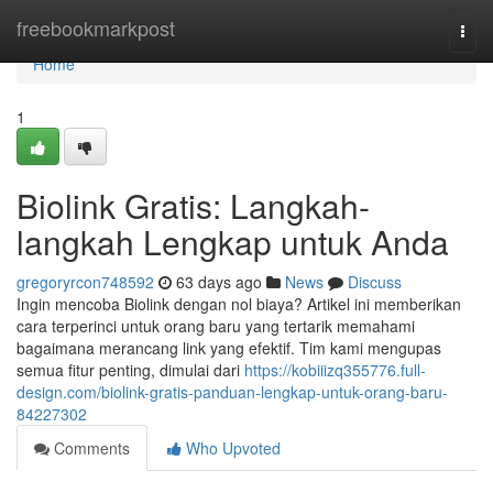
Home
freebookmarkpost
Togg
navi
Home
1
Biolink Gratis: Langkah-
langkah Lengkap untuk Anda
gregoryrcon748592
63 days ago
News
Discuss
Ingin mencoba Biolink dengan nol biaya? Artikel ini memberikan
cara terperinci untuk orang baru yang tertarik memahami
bagaimana merancang link yang efektif. Tim kami mengupas
semua fitur penting, dimulai dari
https://kobiiizq355776.full-
design.com/biolink-gratis-panduan-lengkap-untuk-orang-baru-
84227302
Comments
Who Upvoted