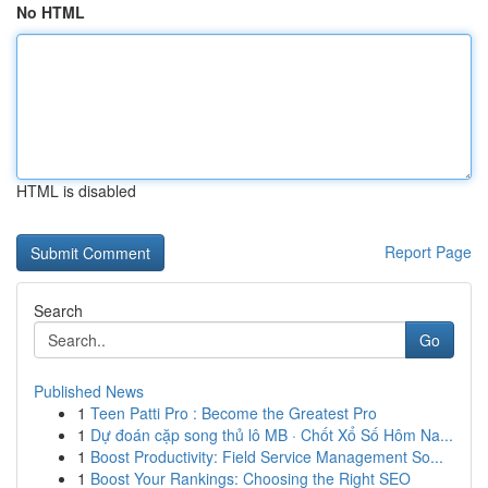
No HTML
HTML is disabled
Report Page
Search
Go
Published News
1
Teen Patti Pro : Become the Greatest Pro
1
Dự đoán cặp song thủ lô MB · Chốt Xổ Số Hôm Na...
1
Boost Productivity: Field Service Management So...
1
Boost Your Rankings: Choosing the Right SEO