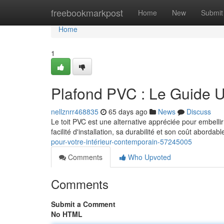
Home
freebookmarkpost
Home
New
Submit
Home
1
Plafond PVC : Le Guide Ul
nellznrr468835
65 days ago
News
Discuss
Le toit PVC est une alternative appréciée pour embelli
facilité d'installation, sa durabilité et son coût abordabl
pour-votre-intérieur-contemporain-57245005
Comments
Who Upvoted
Comments
Submit a Comment
No HTML