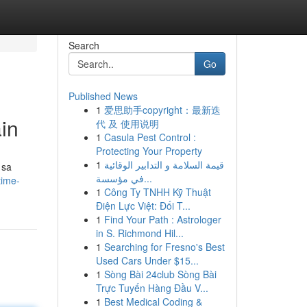
Search
Go
Published News
1
爱思助手copyright：最新迭
in
代 及 使用说明
1
Casula Pest Control :
Protecting Your Property
1
قيمة السلامة و التدابير الوقائية
 sa
في مؤسسة...
time-
1
Công Ty TNHH Kỹ Thuật
Điện Lực Việt: Đối T...
1
Find Your Path : Astrologer
in S. Richmond Hil...
1
Searching for Fresno's Best
Used Cars Under $15...
1
Sòng Bài 24club Sòng Bài
Trực Tuyến Hàng Đầu V...
1
Best Medical Coding &