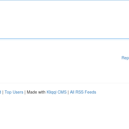
Rep
d
|
Top Users
| Made with
Kliqqi CMS
|
All RSS Feeds