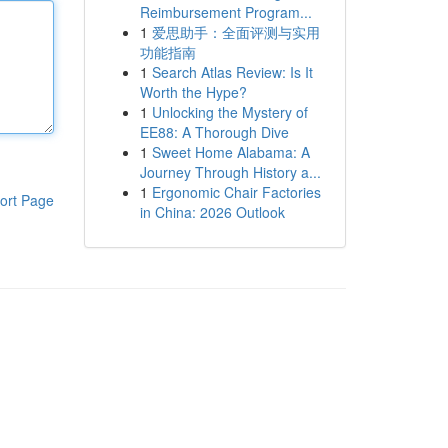
Reimbursement Program...
1
爱思助手：全面评测与实用
功能指南
1
Search Atlas Review: Is It
Worth the Hype?
1
Unlocking the Mystery of
EE88: A Thorough Dive
1
Sweet Home Alabama: A
Journey Through History a...
1
Ergonomic Chair Factories
ort Page
in China: 2026 Outlook