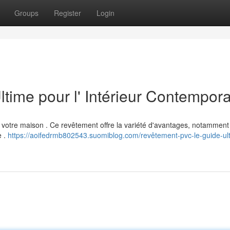
Groups
Register
Login
time pour l' Intérieur Contempora
r votre maison . Ce revêtement offre la variété d'avantages, notamment
e .
https://aoifedrmb802543.suomiblog.com/revêtement-pvc-le-guide-ul