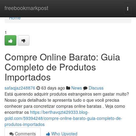
Home
freebookmarkpost
Togg
navi
Home
1
Compre Online Barato: Guia
Completo de Produtos
Importados
safaqjaz248876
63 days ago
News
Discuss
Está querendo adquirir produtos estrangeiros sem gastar muito?
Nosso guia detalhado te apresenta tudo o que você precisa
conhecer para concretizar compras online baratas . Veja como
encontrar os
https://berthavqzt429333.blog-
gold.com/59394248/compre-online-barato-guia-completo-de-
produtos-importados
Comments
Who Upvoted