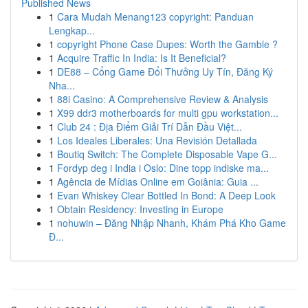
Published News
1
Cara Mudah Menang123 copyright: Panduan
Lengkap...
1
copyright Phone Case Dupes: Worth the Gamble ?
1
Acquire Traffic In India: Is It Beneficial?
1
DE88 – Cổng Game Đổi Thưởng Uy Tín, Đăng Ký
Nha...
1
88i Casino: A Comprehensive Review & Analysis
1
X99 ddr3 motherboards for multi gpu workstation...
1
Club 24 : Địa Điểm Giải Trí Dẫn Đầu Việt...
1
Los Ideales Liberales: Una Revisión Detallada
1
Boutiq Switch: The Complete Disposable Vape G...
1
Fordyp deg i India i Oslo: Dine topp indiske ma...
1
Agência de Mídias Online em Goiânia: Guia ...
1
Evan Whiskey Clear Bottled In Bond: A Deep Look
1
Obtain Residency: Investing in Europe
1
nohuwin – Đăng Nhập Nhanh, Khám Phá Kho Game
Đ...