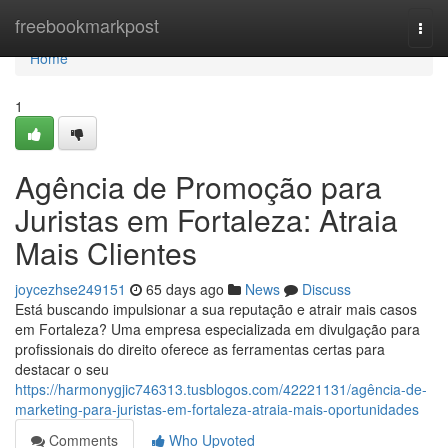
Home
freebookmarkpost
Togg
navi
Home
1
Agência de Promoção para
Juristas em Fortaleza: Atraia
Mais Clientes
joycezhse249151
65 days ago
News
Discuss
Está buscando impulsionar a sua reputação e atrair mais casos
em Fortaleza? Uma empresa especializada em divulgação para
profissionais do direito oferece as ferramentas certas para
destacar o seu
https://harmonygjic746313.tusblogos.com/42221131/agência-de-
marketing-para-juristas-em-fortaleza-atraia-mais-oportunidades
Comments
Who Upvoted