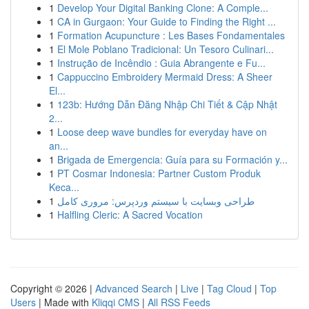
1
Develop Your Digital Banking Clone: A Comple...
1
CA in Gurgaon: Your Guide to Finding the Right ...
1
Formation Acupuncture : Les Bases Fondamentales
1
El Mole Poblano Tradicional: Un Tesoro Culinari...
1
Instrução de Incêndio : Guia Abrangente e Fu...
1
Cappuccino Embroidery Mermaid Dress: A Sheer
El...
1
123b: Hướng Dẫn Đăng Nhập Chi Tiết & Cập Nhật
2...
1
Loose deep wave bundles for everyday have on
an...
1
Brigada de Emergencia: Guía para su Formación y...
1
PT Cosmar Indonesia: Partner Custom Produk
Keca...
1
طراحی وبسایت با سیستم وردپرس: مروری کامل
1
Halfling Cleric: A Sacred Vocation
Copyright © 2026 |
Advanced Search
|
Live
|
Tag Cloud
|
Top
Users
| Made with
Kliqqi CMS
|
All RSS Feeds