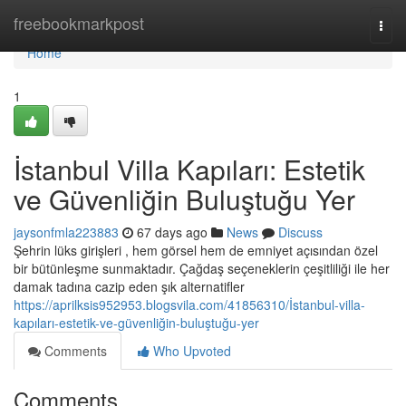
Home
freebookmarkpost
Togg
navi
Home
1
İstanbul Villa Kapıları: Estetik
ve Güvenliğin Buluştuğu Yer
jaysonfmla223883
67 days ago
News
Discuss
Şehrin lüks girişleri , hem görsel hem de emniyet açısından özel
bir bütünleşme sunmaktadır. Çağdaş seçeneklerin çeşitliliği ile her
damak tadına cazip eden şık alternatifler
https://aprilksis952953.blogsvila.com/41856310/İstanbul-villa-
kapıları-estetik-ve-güvenliğin-buluştuğu-yer
Comments
Who Upvoted
Comments