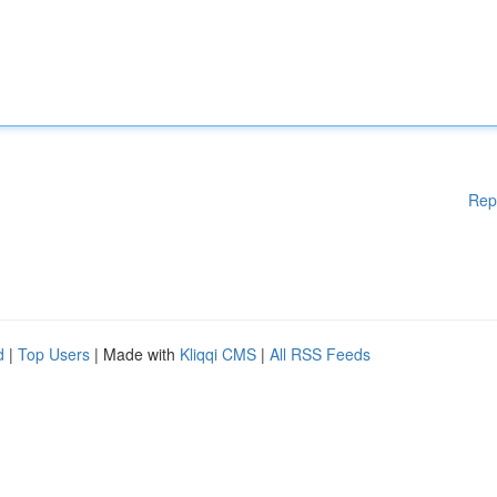
Rep
d
|
Top Users
| Made with
Kliqqi CMS
|
All RSS Feeds