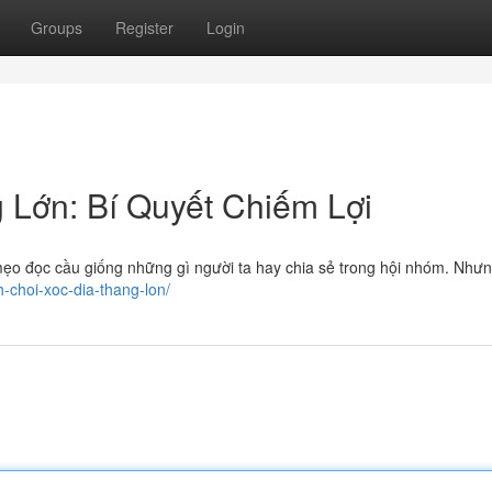
Groups
Register
Login
 Lớn: Bí Quyết Chiếm Lợi
 mẹo đọc cầu giống những gì người ta hay chia sẻ trong hội nhóm. Như
h-choi-xoc-dia-thang-lon/