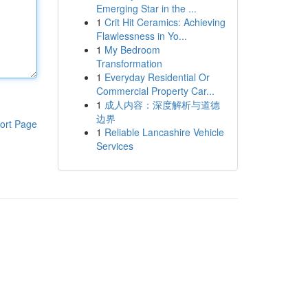
Emerging Star in the ...
1
Crit Hit Ceramics: Achieving
Flawlessness in Yo...
1
My Bedroom
Transformation
1
Everyday Residential Or
Commercial Property Car...
1
成人内容：深度解析与道德
边界
ort Page
1
Reliable Lancashire Vehicle
Services