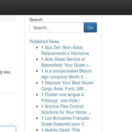
Search
Go
Published News
1
Spa Zen: Bem-Estar,
Relaxamento e Harmonia
1
Auto Glass Service of
Bakersfield: Your Guide t...
1
Is a compensated Bitcoin
ng sau
sign company Worth It ...
1
Discover Your Best Hauler
Cargo Area: Ford, GM,...
1
Étudier une langue à
Fribourg : vos choix !
1
Arizona Flea Control:
Solutions for Your Home ...
1
Les Annuaires Français :
Guide Essentiel pour V...
1
Audrey Davis: This