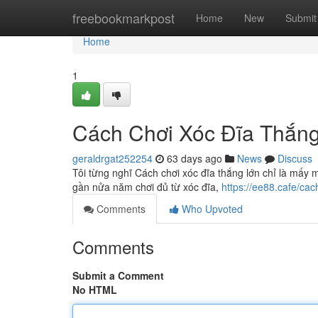
Home
freebookmarkpost
Home
New
Submit
Home
1
Cách Chơi Xóc Đĩa Thắng
geraldrgat252254
63 days ago
News
Discuss
Tôi từng nghĩ Cách chơi xóc đĩa thắng lớn chỉ là mấy
gần nửa năm chơi đủ từ xóc đĩa,
https://ee88.cafe/cac
Comments
Who Upvoted
Comments
Submit a Comment
No HTML