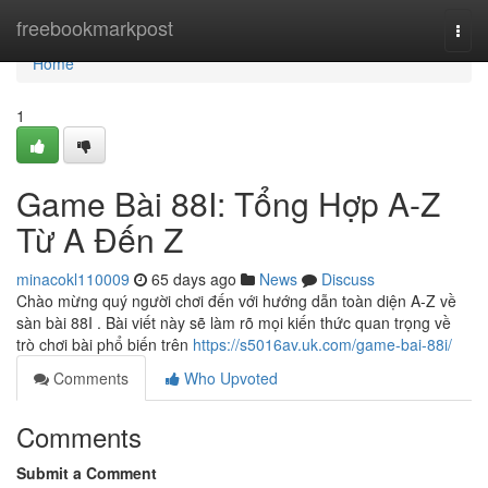
Home
freebookmarkpost
Togg
navi
Home
1
Game Bài 88I: Tổng Hợp A-Z
Từ A Đến Z
minacokl110009
65 days ago
News
Discuss
Chào mừng quý người chơi đến với hướng dẫn toàn diện A-Z về
sàn bài 88I . Bài viết này sẽ làm rõ mọi kiến thức quan trọng về
trò chơi bài phổ biến trên
https://s5016av.uk.com/game-bai-88i/
Comments
Who Upvoted
Comments
Submit a Comment