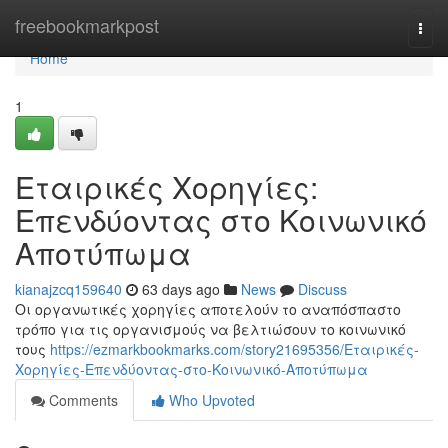
Home
freebookmarkpost
Togg
navi
Home
1
Εταιρικές Χορηγίες:
Επενδύοντας στο Κοινωνικό
Αποτύπωμα
kianajzcq159640
63 days ago
News
Discuss
Οι οργανωτικές χορηγίες αποτελούν το αναπόσπαστο
τρόπο για τις οργανισμούς να βελτιώσουν το κοινωνικό
τους
https://ezmarkbookmarks.com/story21695356/Εταιρικές-
Χορηγίες-Επενδύοντας-στο-Κοινωνικό-Αποτύπωμα
Comments
Who Upvoted