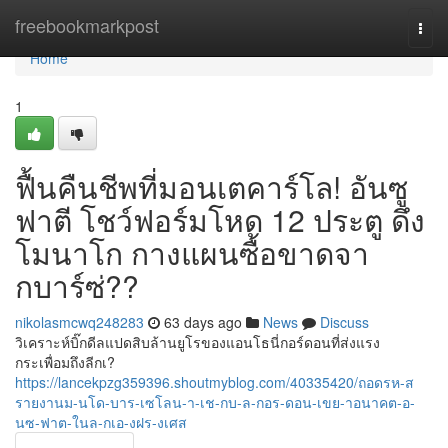
Home
freebookmarkpost
Togg
navi
Home
1
ฟื้นคืนชีพที่มอนเตคาร์โล! อันซู
ฟาตี โชว์ฟอร์มโหด 12 ประตู ดึง
โมนาโก กางแผนซื้อขาดจา
กบาร์ซ่??
nikolasmcwq248283
63 days ago
News
Discuss
วิเคราะห์บิ๊กดีลแปดสิบล้านยูโรของแอนโธนี่กอร์ดอนที่ส่งแรง
กระเพื่อมถึงลีกเ?
https://lancekpzg359396.shoutmyblog.com/40335420/ถอดรห-ส
รายงานม-นโด-บาร-เซโลน-า-เช-กบ-ล-กอร-ดอน-เขย-าอนาคต-อ-
นซ-ฟาต-ในล-กเอ-งฝร-งเศส