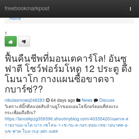
Home
freebookmarkpost
Togg
navi
Home
1
ฟื้นคืนชีพที่มอนเตคาร์โล! อันซู
ฟาตี โชว์ฟอร์มโหด 12 ประตู ดึง
โมนาโก กางแผนซื้อขาดจา
กบาร์ซ่??
nikolasmcwq248283
64 days ago
News
Discuss
วิเคราะห์บิ๊กดีลแปดสิบล้านยูโรของแอนโธนี่กอร์ดอนที่ส่งแรง
กระเพื่อมถึงลีกเ?
https://lancekpzg359396.shoutmyblog.com/40335420/ถอดรห-ส
รายงานม-นโด-บาร-เซโลน-า-เช-กบ-ล-กอร-ดอน-เขย-าอนาคต-อ-
นซ-ฟาต-ในล-กเอ-งฝร-งเศส