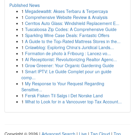
Published News
1
Megadewa88: Akses Terbaru & Terpercaya
1
Comprehensive Website Review & Analysis
1
Cerritos Auto Glass: Windshield Replacement E...
1
Tuscaloosa Zip Codes: A Comprehensive Guide
1
Sparkling Wine Case Deals: Fantastic Offers
1
A Guide to the Top-Rated Mattress Stores in the...
1
Cnlawblog: Exploring China's Juridical Lands...
1
Formation de photo à Fribourg : Lancez-vo...
1
AI Receptionist: Revolutionizing Realtor Agenc...
1
Grow Greener: Your Organic Gardening Guide
1
Smart IPTV: Le Guide Complet pour un guide
comp...
1
My Response to Your Request Regarding
Sensitive...
1
Fersk Fisken Til Salgs i Det Norske Land
1
What to Look for in a Vancouver top Tax Account...
Copyright © 2026 |
Advanced Search
|
Live
|
Tag Cloud
|
Top