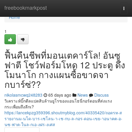
Home
freebookmarkpost
Togg
navi
Home
1
ฟื้นคืนชีพที่มอนเตคาร์โล! อันซู
ฟาตี โชว์ฟอร์มโหด 12 ประตู ดึง
โมนาโก กางแผนซื้อขาดจา
กบาร์ซ่??
nikolasmcwq248283
65 days ago
News
Discuss
วิเคราะห์บิ๊กดีลแปดสิบล้านยูโรของแอนโธนี่กอร์ดอนที่ส่งแรง
กระเพื่อมถึงลีกเ?
https://lancekpzg359396.shoutmyblog.com/40335420/ถอดรห-ส
รายงานม-นโด-บาร-เซโลน-า-เช-กบ-ล-กอร-ดอน-เขย-าอนาคต-อ-
นซ-ฟาต-ในล-กเอ-งฝร-งเศส