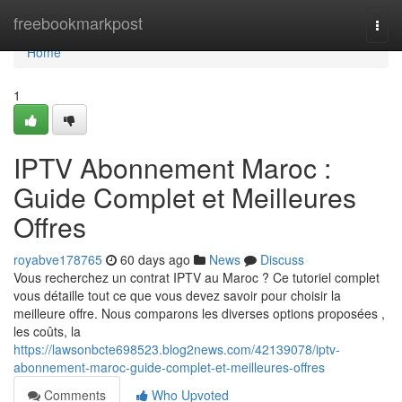
Home
freebookmarkpost
Togg
navi
Home
1
IPTV Abonnement Maroc :
Guide Complet et Meilleures
Offres
royabve178765
60 days ago
News
Discuss
Vous recherchez un contrat IPTV au Maroc ? Ce tutoriel complet
vous détaille tout ce que vous devez savoir pour choisir la
meilleure offre. Nous comparons les diverses options proposées ,
les coûts, la
https://lawsonbcte698523.blog2news.com/42139078/iptv-
abonnement-maroc-guide-complet-et-meilleures-offres
Comments
Who Upvoted