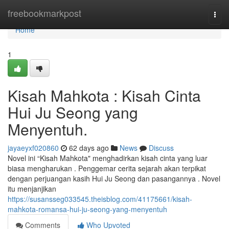
Home
freebookmarkpost
Togg
navi
Home
1
Kisah Mahkota : Kisah Cinta
Hui Ju Seong yang
Menyentuh.
jayaeyxf020860
62 days ago
News
Discuss
Novel ini “Kisah Mahkota" menghadirkan kisah cinta yang luar
biasa mengharukan . Penggemar cerita sejarah akan terpikat
dengan perjuangan kasih Hui Ju Seong dan pasangannya . Novel
itu menjanjikan
https://susansseg033545.theisblog.com/41175661/kisah-
mahkota-romansa-hui-ju-seong-yang-menyentuh
Comments
Who Upvoted