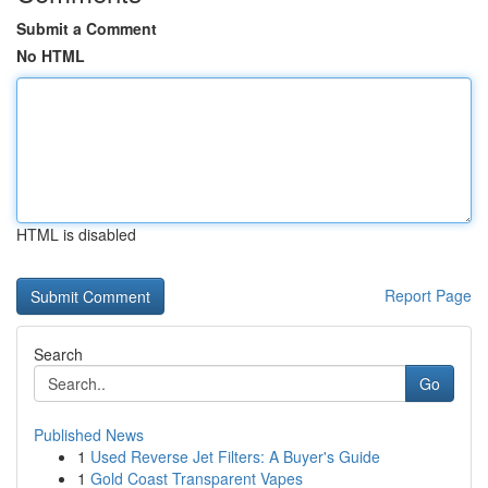
Submit a Comment
No HTML
HTML is disabled
Report Page
Search
Go
Published News
1
Used Reverse Jet Filters: A Buyer's Guide
1
Gold Coast Transparent Vapes