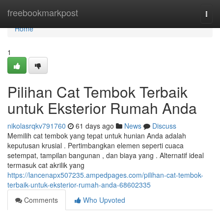
Home
freebookmarkpost
Togg
navi
Home
1
Pilihan Cat Tembok Terbaik
untuk Eksterior Rumah Anda
nikolasrqkv791760
61 days ago
News
Discuss
Memilih cat tembok yang tepat untuk hunian Anda adalah
keputusan krusial . Pertimbangkan elemen seperti cuaca
setempat, tampilan bangunan , dan biaya yang . Alternatif ideal
termasuk cat akrilik yang
https://lancenapx507235.ampedpages.com/pilihan-cat-tembok-
terbaik-untuk-eksterior-rumah-anda-68602335
Comments
Who Upvoted