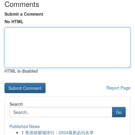
Comments
Submit a Comment
No HTML
HTML is disabled
Report Page
Search
Go
Published News
1
香港娛樂城排行：2024最新必玩名單