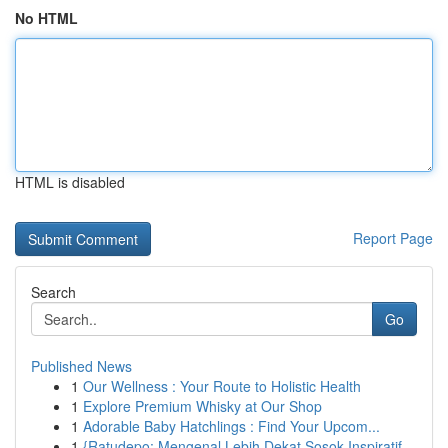
No HTML
HTML is disabled
Report Page
Search
Go
Published News
1
Our Wellness : Your Route to Holistic Health
1
Explore Premium Whisky at Our Shop
1
Adorable Baby Hatchlings : Find Your Upcom...
1
{Ratudepo: Mengenal Lebih Dekat Sosok Inspiratif