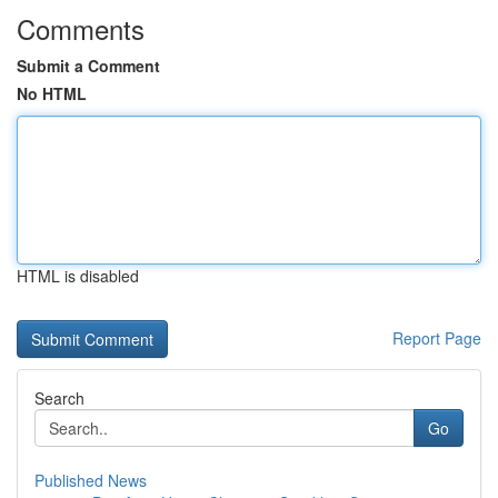
Comments
Submit a Comment
No HTML
HTML is disabled
Report Page
Search
Go
Published News