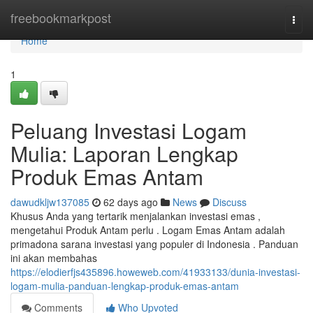
Home
freebookmarkpost
Togg
navi
Home
1
Peluang Investasi Logam
Mulia: Laporan Lengkap
Produk Emas Antam
dawudkljw137085
62 days ago
News
Discuss
Khusus Anda yang tertarik menjalankan investasi emas ,
mengetahui Produk Antam perlu . Logam Emas Antam adalah
primadona sarana investasi yang populer di Indonesia . Panduan
ini akan membahas
https://elodierfjs435896.howeweb.com/41933133/dunia-investasi-
logam-mulia-panduan-lengkap-produk-emas-antam
Comments
Who Upvoted