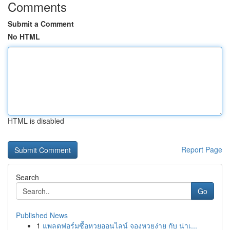
Comments
Submit a Comment
No HTML
HTML is disabled
Report Page
Search
Go
Published News
1
แพลตฟอร์มซื้อหวยออนไลน์ จองหวยง่าย กับ น่าเ...