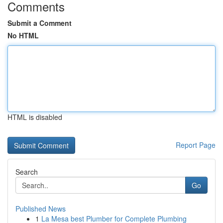
Comments
Submit a Comment
No HTML
HTML is disabled
Report Page
Search
Go
Published News
1
La Mesa best Plumber for Complete Plumbing