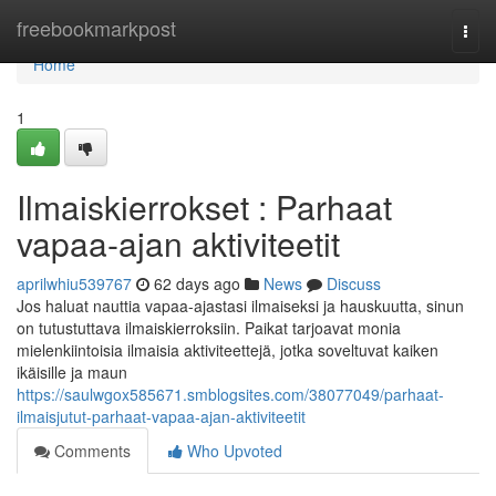
Home
freebookmarkpost
Togg
navi
Home
1
Ilmaiskierrokset : Parhaat
vapaa-ajan aktiviteetit
aprilwhiu539767
62 days ago
News
Discuss
Jos haluat nauttia vapaa-ajastasi ilmaiseksi ja hauskuutta, sinun
on tutustuttava ilmaiskierroksiin. Paikat tarjoavat monia
mielenkiintoisia ilmaisia aktiviteettejä, jotka soveltuvat kaiken
ikäisille ja maun
https://saulwgox585671.smblogsites.com/38077049/parhaat-
ilmaisjutut-parhaat-vapaa-ajan-aktiviteetit
Comments
Who Upvoted