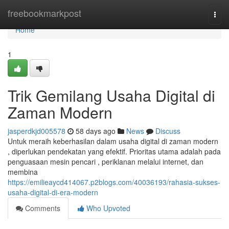
Home
freebookmarkpost
Togg
navi
Home
1
Trik Gemilang Usaha Digital di
Zaman Modern
jasperdkjd005578
58 days ago
News
Discuss
Untuk meraih keberhasilan dalam usaha digital di zaman modern
, diperlukan pendekatan yang efektif. Prioritas utama adalah pada
penguasaan mesin pencari , periklanan melalui internet, dan
membina
https://emilieaycd414067.p2blogs.com/40036193/rahasia-sukses-
usaha-digital-di-era-modern
Comments
Who Upvoted