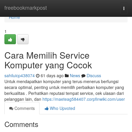
Home
freebookmarkpost
Togg
navi
Home
1
Cara Memilih Service
Komputer yang Cocok
sahiluicp438074
61 days ago
News
Discuss
Untuk mendapatkan komputer yang terus-menerus berfungsi
secara optimal, penting untuk memilih perbaikan komputer yang
berkualitas . Perhatikan reputasi tempat service, cek ulasan dari
pelanggan lain, dan
https://maeteag584407.corpfinwiki.com/user
Comments
Who Upvoted
Comments