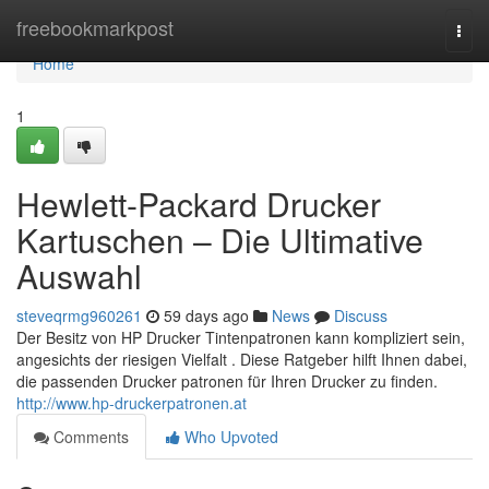
Home
freebookmarkpost
Togg
navi
Home
1
Hewlett-Packard Drucker
Kartuschen – Die Ultimative
Auswahl
steveqrmg960261
59 days ago
News
Discuss
Der Besitz von HP Drucker Tintenpatronen kann kompliziert sein,
angesichts der riesigen Vielfalt . Diese Ratgeber hilft Ihnen dabei,
die passenden Drucker patronen für Ihren Drucker zu finden.
http://www.hp-druckerpatronen.at
Comments
Who Upvoted