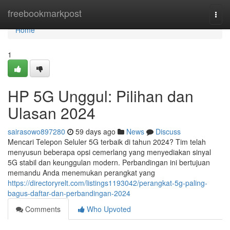
Home
freebookmarkpost
Togg
navi
Home
1
HP 5G Unggul: Pilihan dan
Ulasan 2024
sairasowo897280
59 days ago
News
Discuss
Mencari Telepon Seluler 5G terbaik di tahun 2024? Tim telah
menyusun beberapa opsi cemerlang yang menyediakan sinyal
5G stabil dan keunggulan modern. Perbandingan ini bertujuan
memandu Anda menemukan perangkat yang
https://directoryrelt.com/listings1193042/perangkat-5g-paling-
bagus-daftar-dan-perbandingan-2024
Comments
Who Upvoted