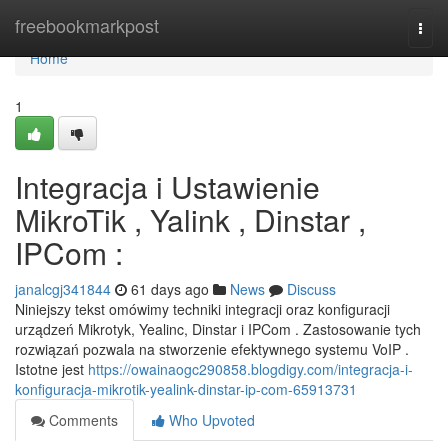
Home
freebookmarkpost
Togg
navi
Home
1
Integracja i Ustawienie
MikroTik , Yalink , Dinstar ,
IPCom :
janalcgj341844
61 days ago
News
Discuss
Niniejszy tekst omówimy techniki integracji oraz konfiguracji
urządzeń Mikrotyk, Yealinc, Dinstar i IPCom . Zastosowanie tych
rozwiązań pozwala na stworzenie efektywnego systemu VoIP .
Istotne jest
https://owainaogc290858.blogdigy.com/integracja-i-
konfiguracja-mikrotik-yealink-dinstar-ip-com-65913731
Comments
Who Upvoted