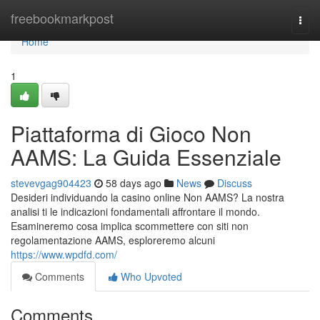
Home
freebookmarkpost
Togg
navi
Home
1
Piattaforma di Gioco Non
AAMS: La Guida Essenziale
stevevgag904423
58 days ago
News
Discuss
Desideri individuando la casino online Non AAMS? La nostra
analisi ti le indicazioni fondamentali affrontare il mondo.
Esamineremo cosa implica scommettere con siti non
regolamentazione AAMS, esploreremo alcuni
https://www.wpdfd.com/
Comments
Who Upvoted
Comments