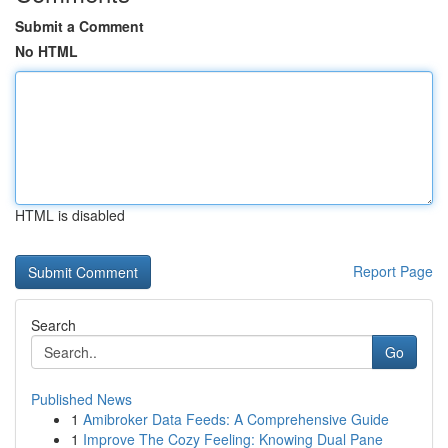
Submit a Comment
No HTML
HTML is disabled
Report Page
Search
Go
Published News
1
Amibroker Data Feeds: A Comprehensive Guide
1
Improve The Cozy Feeling: Knowing Dual Pane