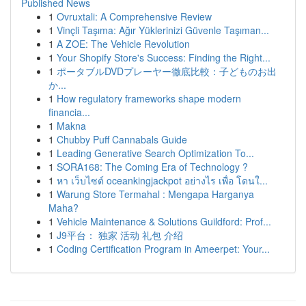
Published News
1
Ovruxtali: A Comprehensive Review
1
Vinçli Taşıma: Ağır Yüklerinizi Güvenle Taşıman...
1
A ZOE: The Vehicle Revolution
1
Your Shopify Store's Success: Finding the Right...
1
ポータブルDVDプレーヤー徹底比較：子どものお出
か...
1
How regulatory frameworks shape modern
financia...
1
Makna
1
Chubby Puff Cannabals Guide
1
Leading Generative Search Optimization To...
1
SORA168: The Coming Era of Technology ?
1
หา เว็บไซต์ oceankingjackpot อย่างไร เพื่อ โดนใ...
1
Warung Store Termahal : Mengapa Harganya
Maha?
1
Vehicle Maintenance & Solutions Guildford: Prof...
1
J9平台： 独家 活动 礼包 介绍
1
Coding Certification Program in Ameerpet: Your...