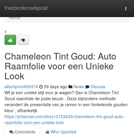
Home
freebookmarkpost
Togg
navi
Home
1
Chameleon Tint Goud: Auto
Raamfolie voor een Unieke
Look
albertprov959374
59 days ago
News
Discuss
Wil je een unieke stijl voor je wagen? Dan is Chameleon Tint
Goud raamfolie de juiste keuze . Deze bijzondere methode
verandert de presentatie van je ramen in een fonkelende gouden
kleur , afhankelijk
https://johsocial.com/story12153425/chameleon-tint-goud-auto-
raamfolie-voor-een-unieke-look
Comments
Who Upvoted