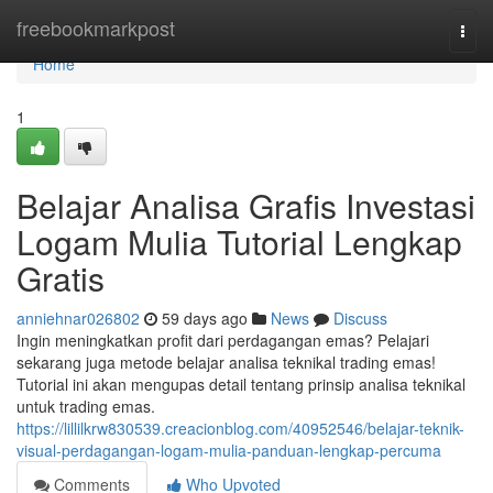
Home
freebookmarkpost
Togg
navi
Home
1
Belajar Analisa Grafis Investasi
Logam Mulia Tutorial Lengkap
Gratis
anniehnar026802
59 days ago
News
Discuss
Ingin meningkatkan profit dari perdagangan emas? Pelajari
sekarang juga metode belajar analisa teknikal trading emas!
Tutorial ini akan mengupas detail tentang prinsip analisa teknikal
untuk trading emas.
https://lillilkrw830539.creacionblog.com/40952546/belajar-teknik-
visual-perdagangan-logam-mulia-panduan-lengkap-percuma
Comments
Who Upvoted