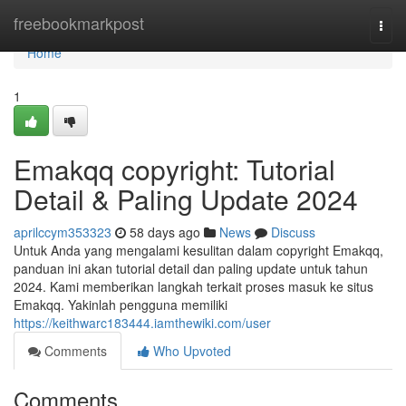
Home
freebookmarkpost
Togg
navi
Home
1
Emakqq copyright: Tutorial
Detail & Paling Update 2024
aprilccym353323
58 days ago
News
Discuss
Untuk Anda yang mengalami kesulitan dalam copyright Emakqq,
panduan ini akan tutorial detail dan paling update untuk tahun
2024. Kami memberikan langkah terkait proses masuk ke situs
Emakqq. Yakinlah pengguna memiliki
https://keithwarc183444.iamthewiki.com/user
Comments
Who Upvoted
Comments