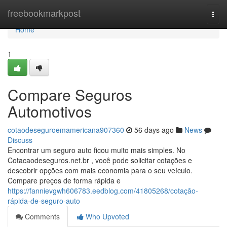
Home
freebookmarkpost
Togg
navi
Home
1
Compare Seguros
Automotivos
cotaodeseguroemamericana907360
56 days ago
News
Discuss
Encontrar um seguro auto ficou muito mais simples. No
Cotacaodeseguros.net.br , você pode solicitar cotações e
descobrir opções com mais economia para o seu veículo.
Compare preços de forma rápida e
https://fannievgwh606783.eedblog.com/41805268/cotação-
rápida-de-seguro-auto
Comments
Who Upvoted