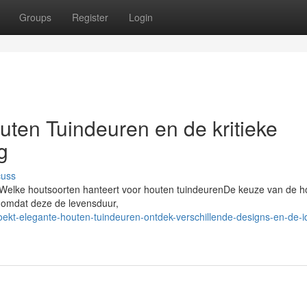
Groups
Register
Login
ten Tuindeuren en de kritieke
g
cuss
enWelke houtsoorten hanteert voor houten tuindeurenDe keuze van de h
, omdat deze de levensduur,
ekt-elegante-houten-tuindeuren-ontdek-verschillende-designs-en-de-i