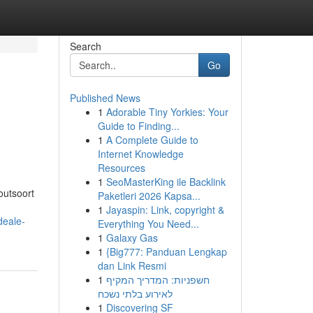
Search
Go
Published News
1
Adorable Tiny Yorkies: Your
Guide to Finding...
1
A Complete Guide to
Internet Knowledge
Resources
1
SeoMasterKing ile Backlink
outsoort
Paketleri 2026 Kapsa...
1
Jayaspin: Link, copyright &
deale-
Everything You Need...
1
Galaxy Gas
1
{Big777: Panduan Lengkap
dan Link Resmi
1
חשפניות: המדריך המקיף
לאירוע בלתי נשכח
1
Discovering SF