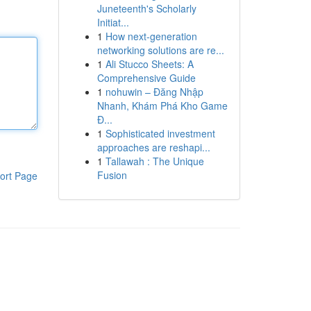
Juneteenth's Scholarly
Initiat...
1
How next-generation
networking solutions are re...
1
Ali Stucco Sheets: A
Comprehensive Guide
1
nohuwin – Đăng Nhập
Nhanh, Khám Phá Kho Game
Đ...
1
Sophisticated investment
approaches are reshapi...
1
Tallawah : The Unique
Fusion
ort Page