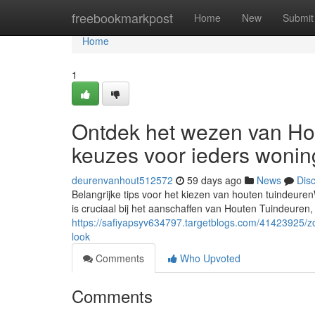
Home
freebookmarkpost
Home
New
Submit
Home
1
Ontdek het wezen van Hou
keuzes voor ieders wonin
deurenvanhout512572
59 days ago
News
Dis
Belangrijke tips voor het kiezen van houten tuindeur
is cruciaal bij het aanschaffen van Houten Tuindeuren
https://safiyapsyv634797.targetblogs.com/41423925/zo
look
Comments
Who Upvoted
Comments