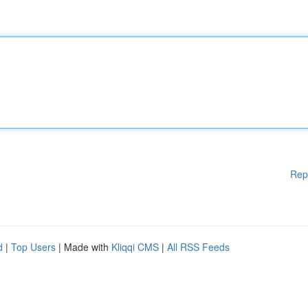
Rep
d
|
Top Users
| Made with
Kliqqi CMS
|
All RSS Feeds