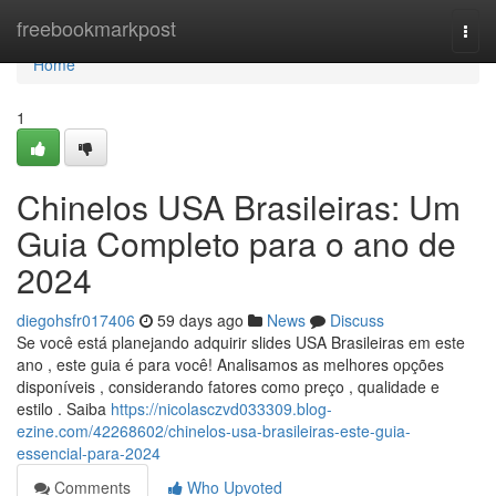
Home
freebookmarkpost
Togg
navi
Home
1
Chinelos USA Brasileiras: Um
Guia Completo para o ano de
2024
diegohsfr017406
59 days ago
News
Discuss
Se você está planejando adquirir slides USA Brasileiras em este
ano , este guia é para você! Analisamos as melhores opções
disponíveis , considerando fatores como preço , qualidade e
estilo . Saiba
https://nicolasczvd033309.blog-
ezine.com/42268602/chinelos-usa-brasileiras-este-guia-
essencial-para-2024
Comments
Who Upvoted