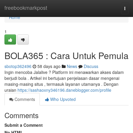
Home
freebookmarkpost
Togg
navi
Home
1
BOLA365 : Cara Untuk Pemula
sbotop362496
58 days ago
News
Discuss
Ingin mencoba Jalalive ? Platform ini menawarkan akses dalam
berjudi bola . Artikel ini bertujuan penjelasan dasar mengenai
masing-masing situs , termasuk layanan utamanya . Dengan
uraian
https://sashaoxny346196.daneblogger.com/profile
Comments
Who Upvoted
Comments
Submit a Comment
No HTML