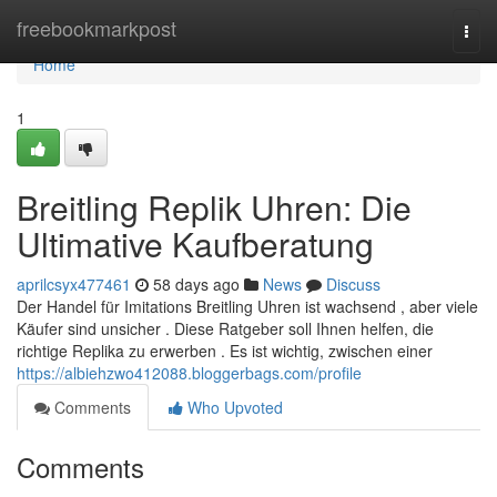
Home
freebookmarkpost
Togg
navi
Home
1
Breitling Replik Uhren: Die
Ultimative Kaufberatung
aprilcsyx477461
58 days ago
News
Discuss
Der Handel für Imitations Breitling Uhren ist wachsend , aber viele
Käufer sind unsicher . Diese Ratgeber soll Ihnen helfen, die
richtige Replika zu erwerben . Es ist wichtig, zwischen einer
https://albiehzwo412088.bloggerbags.com/profile
Comments
Who Upvoted
Comments