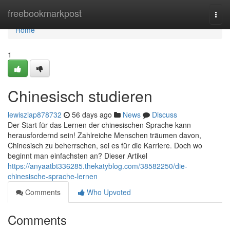
Home
freebookmarkpost
Togg
navi
Home
1
Chinesisch studieren
lewisziap878732
56 days ago
News
Discuss
Der Start für das Lernen der chinesischen Sprache kann
herausfordernd sein! Zahlreiche Menschen träumen davon,
Chinesisch zu beherrschen, sei es für die Karriere. Doch wo
beginnt man einfachsten an? Dieser Artikel
https://anyaatbt336285.thekatyblog.com/38582250/die-
chinesische-sprache-lernen
Comments
Who Upvoted
Comments