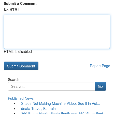
Submit a Comment
No HTML
HTML is disabled
Report Page
Search
Go
Published News
1
Shade Net Making Machine Video: See it in Act...
1
dnata Travel, Bahrain
1
360 Photo Magic: Photo Booth and 360 Video Boot...